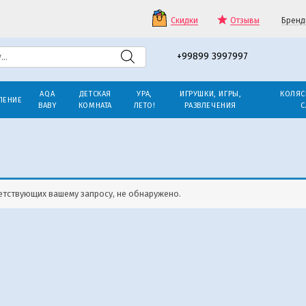
Скидки
Отзывы
Бренд
+99899 3997997
AQA
ДЕТСКАЯ
УРА,
ИГРУШКИ, ИГРЫ,
КОЛЯС
ЛЕНИЕ
BABY
КОМНАТА
ЛЕТО!
РАЗВЛЕЧЕНИЯ
С
етствующих вашему запросу, не обнаружено.