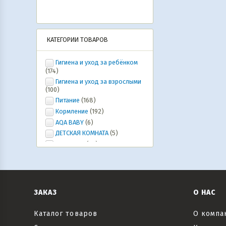
КАТЕГОРИИ ТОВАРОВ
Гигиена и уход за ребёнком
(174)
Гигиена и уход за взрослыми
(100)
Питание
(168)
Кормление
(192)
AQA BABY
(6)
ДЕТСКАЯ КОМНАТА
(5)
Ура, лето!
(20)
ИГРУШКИ, ИГРЫ, развлечения
(46)
Коляски и автокресла,
велосипеды и самокаты, рюкзаки-
кенгуру
(6)
ЗАКАЗ
О НАС
Все для праздника
(20)
Текстиль
(6)
Каталог товаров
О компа