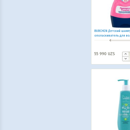
BUBCHEN Детский шамп
ополаскиватель для во
волшебным блеском 2 
Розалея» 230 мл
55 990
UZS