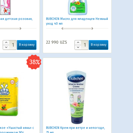
ая детская розовая,
BUBCHEN Масло для младенцев Нежный
уход 40 мл
22 990
UZS
В корзину
В корзину
кое «Ушастый нянь» с
BUBCHEN Крем при ветре и непогоде,
дорожником 90г
75 мл.