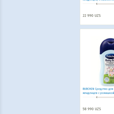
экстрактом ромашки 2
22 990
UZS
BUBCHEN Средство для 
младенцев с ромашко
58 990
UZS