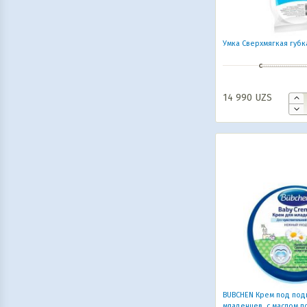
Умка Сверхмягкая губк
14 990
UZS
BUBCHEN Крем под под
младенцев, с маслом п