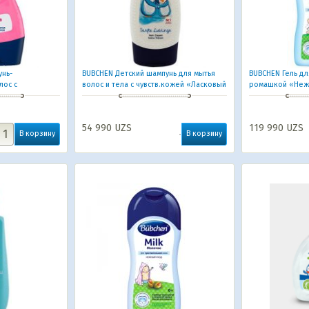
унь-
BUBCHEN Детский шампунь для мытья
BUBCHEN Гель дл
лос с
волос и тела с чувств.кожей «Ласковый
ромашкой «Нежн
в 1 «Принцесса
и нежный» 230 мл
54 990
UZS
119 990
UZS
В корзину
В корзину