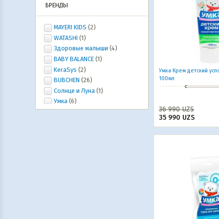
БРЕНДЫ
MAYERI KIDS
(2)
WATASHI
(1)
Здоровые малыши
(4)
BABY BALANCE
(1)
KeraSys
(2)
Умка Крем детский ус
100мл
BUBCHEN
(26)
Солнце и Луна
(1)
Умка
(6)
36 990
UZS
Ушастый Нянь
(2)
35 990
UZS