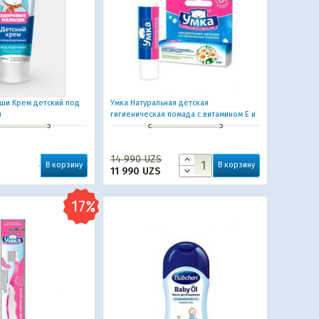
ши Крем детский под
Умка Натуральная детская
л
гигиеническая помада с витамином Е и
экстрактом цветов ромашки 3 г.
14 990
UZS
В корзину
В корзину
11 990
UZS