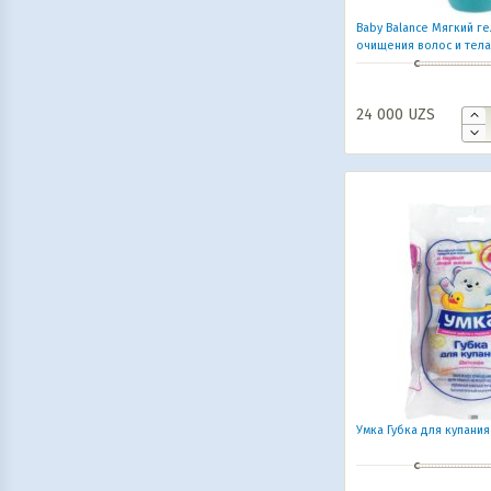
Baby Balance Мягкий ге
очищения волос и тела
мл
24 000
UZS
Умка Губка для купани