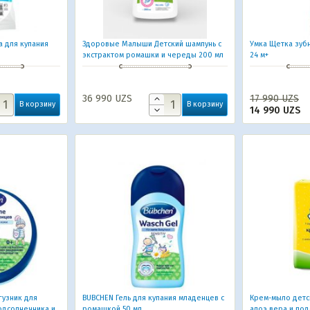
а для купания
Здоровые Малыши Детский шампунь с
Умка Щетка зубн
экстрактом ромашки и череды 200 мл
24 м+
36 990
UZS
17 990
UZS
В корзину
В корзину
14 990
UZS
гузник для
BUBCHEN Гель для купания младенцев с
Крем-мыло детс
одсолнечника и
ромашкой 50 мл
алоэ вера и по