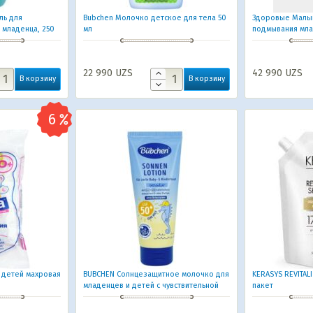
ль для
Bubchen Молочко детское для тела 50
Здоровые Малыш
 младенца, 250
мл
подмывания мл
22 990
UZS
42 990
UZS
В корзину
В корзину
я детей махровая
BUBCHEN Солнцезащитное молочко для
KERASYS REVITAL
младенцев и детей с чувствительной
пакет
кожей 50+ 100 мл