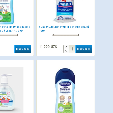
я купания младенцев с
Умка Мыло для стирки детских вещей
ый уход» 400 мл
100г
11 990
UZS
В корзину
В корзину