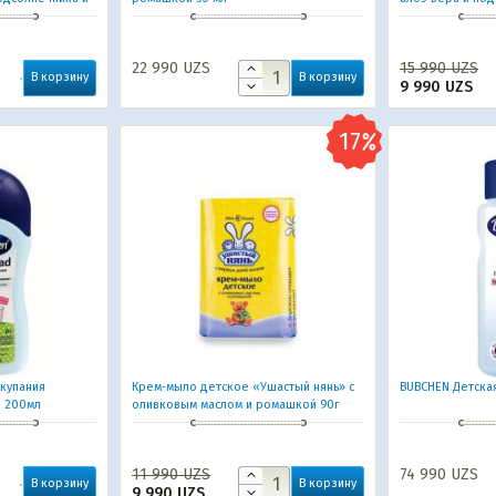
0 мл
22 990
UZS
15 990
UZS
В корзину
В корзину
9 990
UZS
купания
Крем-мыло детское «Ушастый нянь» с
BUBCHEN Детская
й 200мл
оливковым маслом и ромашкой 90г
11 990
UZS
74 990
UZS
В корзину
В корзину
9 990
UZS