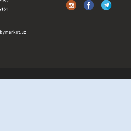
7997
4161
bymarket.uz