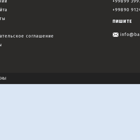
нии
+99899 399
йта
+99890 912
ты
ПИШИТЕ
info@ba
ательское соглашение
ы
ЕНЫ