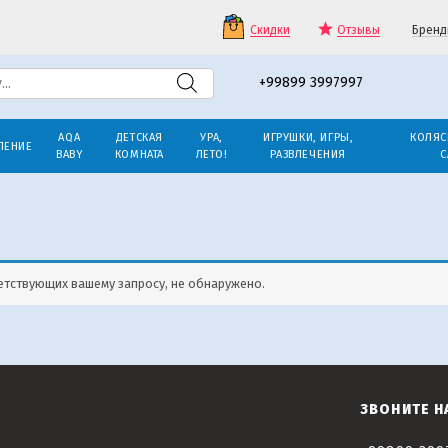
Скидки
Отзывы
Бренд
+99899 3997997
AQA
ДЕТСКАЯ
УРА,
ИГРУШКИ, ИГРЫ,
КОЛЯС
ЛЕНИЕ
BABY
КОМНАТА
ЛЕТО!
РАЗВЛЕЧЕНИЯ
С
етствующих вашему запросу, не обнаружено.
ЗВОНИТЕ Н