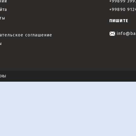
нии
+99899 399
йта
+99890 912
ты
ПИШИТЕ
info@ba
ательское соглашение
ы
ЕНЫ