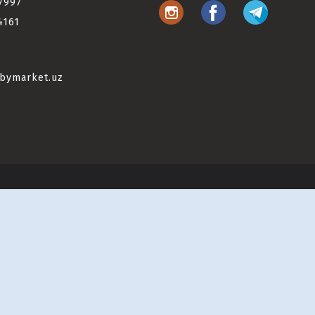
7997
4161
bymarket.uz