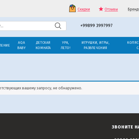
Скидки
Отзывы
Бренд
+99899 3997997
AQA
ДЕТСКАЯ
УРА,
ИГРУШКИ, ИГРЫ,
КОЛЯС
ЛЕНИЕ
BABY
КОМНАТА
ЛЕТО!
РАЗВЛЕЧЕНИЯ
С
етствующих вашему запросу, не обнаружено.
ЗВОНИТЕ Н