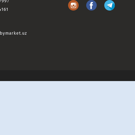
7997
4161
bymarket.uz