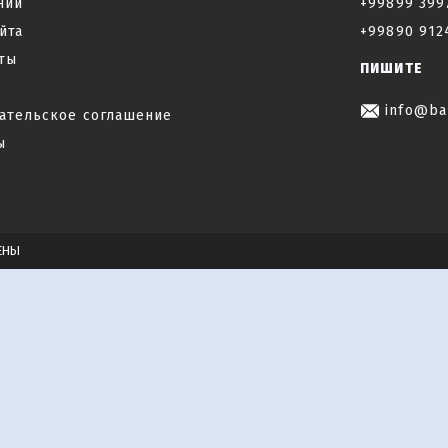
нии
+99899 399
йта
+99890 912
ты
ПИШИТЕ
info@ba
ательское соглашение
ы
ЕНЫ