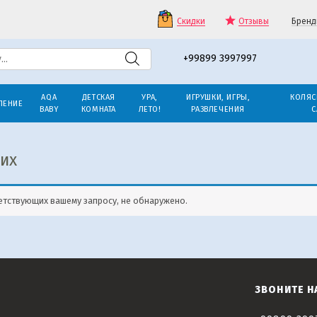
Скидки
Отзывы
Бренд
+99899 3997997
AQA
ДЕТСКАЯ
УРА,
ИГРУШКИ, ИГРЫ,
КОЛЯС
ЛЕНИЕ
BABY
КОМНАТА
ЛЕТО!
РАЗВЛЕЧЕНИЯ
С
их
етствующих вашему запросу, не обнаружено.
ЗВОНИТЕ Н