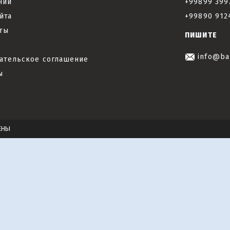
нии
+99899 399
йта
+99890 912
ты
ПИШИТЕ
info@ba
ательское соглашение
ы
ЕНЫ