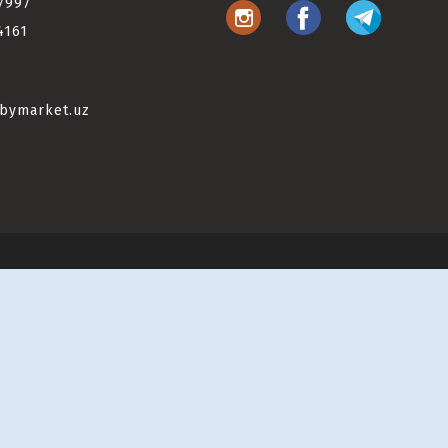
7997
4161
bymarket.uz