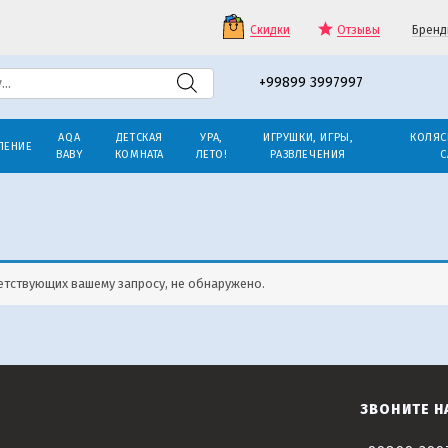
Скидки
Отзывы
Бренд
+99899 3997997
AQA
ДЕТСКАЯ
УРА,
ИГРУШКИ, ИГРЫ,
КОЛЯС
ЛЕНИЕ
BABY
КОМНАТА
ЛЕТО!
РАЗВЛЕЧЕНИЯ
С
етствующих вашему запросу, не обнаружено.
ЗВОНИТЕ Н