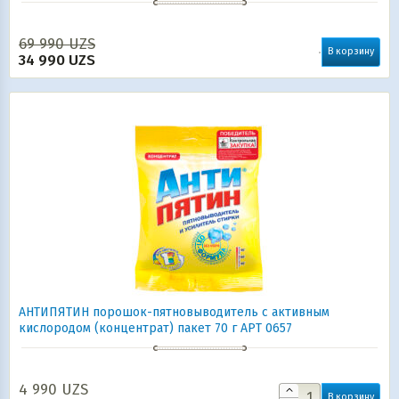
69 990
UZS
В корзину
34 990
UZS
АНТИПЯТИН порошок-пятновыводитель с активным
кислородом (концентрат) пакет 70 г АРТ 0657
4 990
UZS
В корзину