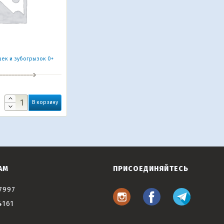
ек и зубогрызок 0+
В корзину
АМ
ПРИСОЕДИНЯЙТЕСЬ
7997
4161