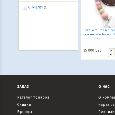
Only BABY
(1)
ONLY BABY Oreo Teethe
Силиконовый Бисквит 3
35 000
UZS
ЗАКАЗ
О НАС
Каталог товаров
О компа
Скидки
Карта са
Бренды
Реквизи