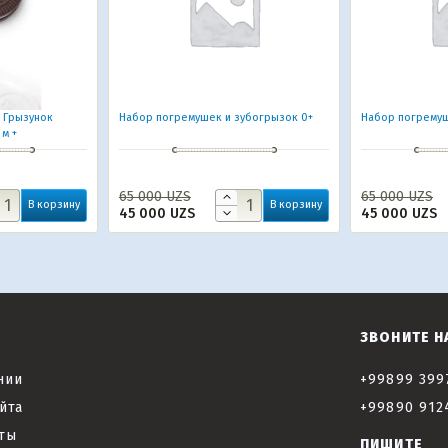
r Грызунок
Набор погремушек и зубогрызок 0+
Набор погремуш
 м +
65 000
UZS
65 000
UZS
В корзину
В корзину
45 000
UZS
45 000
UZS
ЗВОНИТЕ Н
нии
+99899 399
йта
+99890 912
ты
ПИШИТЕ