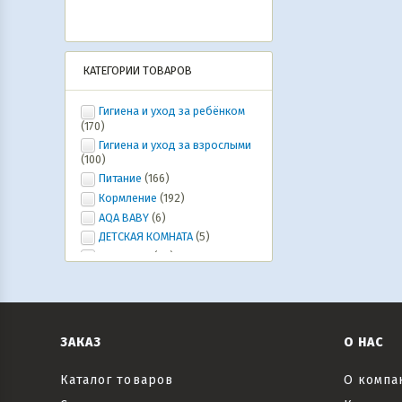
КАТЕГОРИИ ТОВАРОВ
Гигиена и уход за ребёнком
(170)
Гигиена и уход за взрослыми
(100)
Питание
(166)
Кормление
(192)
AQA BABY
(6)
ДЕТСКАЯ КОМНАТА
(5)
Ура, лето!
(20)
ИГРУШКИ, ИГРЫ, развлечения
(46)
Коляски и автокресла,
велосипеды и самокаты, рюкзаки-
кенгуру
(6)
ЗАКАЗ
О НАС
Все для праздника
(20)
Текстиль
(6)
Каталог товаров
О компа