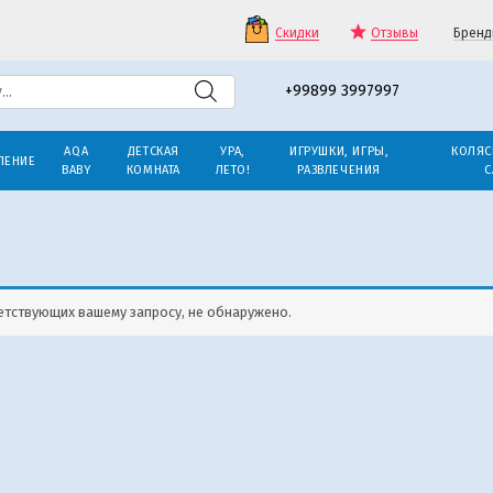
Скидки
Отзывы
Бренд
+99899 3997997
AQA
ДЕТСКАЯ
УРА,
ИГРУШКИ, ИГРЫ,
КОЛЯС
ЛЕНИЕ
BABY
КОМНАТА
ЛЕТО!
РАЗВЛЕЧЕНИЯ
С
етствующих вашему запросу, не обнаружено.