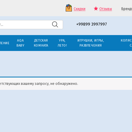
Скидки
Отзывы
Бренд
+99899 3997997
AQA
ДЕТСКАЯ
УРА,
ИГРУШКИ, ИГРЫ,
КОЛЯС
ЛЕНИЕ
BABY
КОМНАТА
ЛЕТО!
РАЗВЛЕЧЕНИЯ
С
етствующих вашему запросу, не обнаружено.