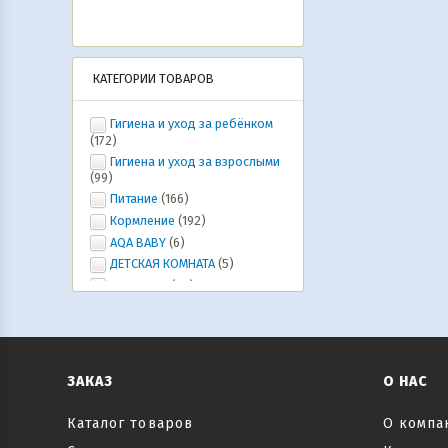
КАТЕГОРИИ ТОВАРОВ
Гигиена и уход за ребёнком
(172)
Гигиена и уход за взрослыми
(99)
Питание
(166)
Кормление
(192)
AQA BABY
(6)
ДЕТСКАЯ КОМНАТА
(5)
Ура, лето!
(20)
ИГРУШКИ, ИГРЫ, развлечения
(46)
Коляски и автокресла,
велосипеды и самокаты, рюкзаки-
кенгуру
(6)
ЗАКАЗ
О НАС
Все для праздника
(20)
Текстиль
(6)
Каталог товаров
О компа