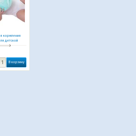
ля кормления
для детской
В корзину