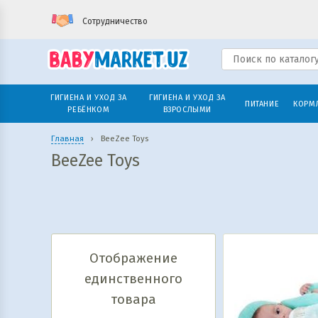
Сотрудничество
ГИГИЕНА И УХОД ЗА
ГИГИЕНА И УХОД ЗА
ПИТАНИЕ
КОРМ
РЕБЁНКОМ
ВЗРОСЛЫМИ
Главная
›
BeeZee Toys
BeeZee Toys
Отображение
единственного
товара