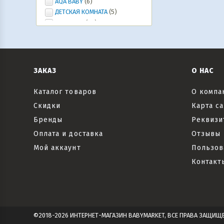
AQA BABY
(6)
ДЕТСКАЯ КОМНАТА
(5)
Ура, лето!
(20)
ИГРУШКИ, ИГРЫ, развлечения
(46)
Коляски и автокресла,
велосипеды и самокаты, рюкзаки-
кенгуру
(6)
ЗАКАЗ
О НАС
Все для праздника
(20)
Текстиль
(6)
Каталог товаров
О компа
Скидки
Карта са
Бренды
Реквизи
Оплата и доставка
Отзывы
Мой аккаунт
Пользов
Контакт
©2018-2026 ИНТЕРНЕТ-МАГАЗИН BABYMARKET, ВСЕ ПРАВА ЗАЩИЩ