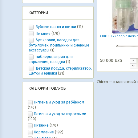
КАТЕГОРИИ
Зубные пасты и щётки
(11)
Питание
(170)
CIHОCO ниблер с ложко
Бутылочки, насадки для
бутылочек, поильники и сменные
аксессуары
(1)
ниблеры, шприц для
50 000
UZS
кормления, насадки
(1)
Детская посуда, стерилизатор,
щетки и ершики
(21)
Chicco — итальянский
КАТЕГОРИИ ТОВАРОВ
Гигиена и уход за ребёнком
(170)
Гигиена и уход за взрослыми
(100)
Питание
(170)
Кормление
(192)