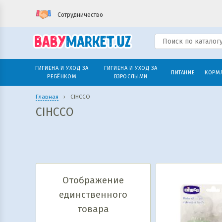
Сотрудничество
ГИГИЕНА И УХОД ЗА
ГИГИЕНА И УХОД ЗА
ПИТАНИЕ
КОРМ
РЕБЁНКОМ
ВЗРОСЛЫМИ
Главная
›
CIHCCO
CIHCCO
Отображение
единственного
товара