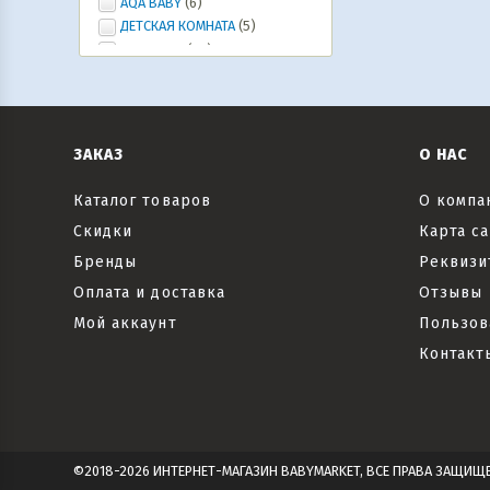
AQA BABY
(6)
ДЕТСКАЯ КОМНАТА
(5)
Ура, лето!
(20)
ИГРУШКИ, ИГРЫ, развлечения
(46)
Коляски и автокресла,
велосипеды и самокаты, рюкзаки-
кенгуру
(6)
ЗАКАЗ
О НАС
Все для праздника
(20)
Текстиль
(6)
Каталог товаров
О компа
Скидки
Карта са
Бренды
Реквизи
Оплата и доставка
Отзывы
Мой аккаунт
Пользов
Контакт
©2018-2026 ИНТЕРНЕТ-МАГАЗИН BABYMARKET, ВСЕ ПРАВА ЗАЩИЩ