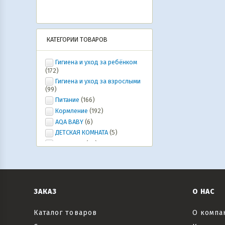
КАТЕГОРИИ ТОВАРОВ
Гигиена и уход за ребёнком
(172)
Гигиена и уход за взрослыми
(99)
Питание
(166)
Кормление
(192)
AQA BABY
(6)
ДЕТСКАЯ КОМНАТА
(5)
Ура, лето!
(20)
ИГРУШКИ, ИГРЫ, развлечения
(46)
Коляски и автокресла,
велосипеды и самокаты, рюкзаки-
кенгуру
(6)
ЗАКАЗ
О НАС
Все для праздника
(20)
Текстиль
(6)
Каталог товаров
О компа