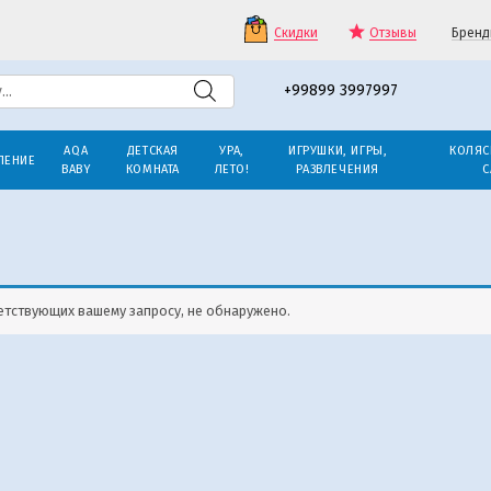
Скидки
Отзывы
Бренд
+99899 3997997
AQA
ДЕТСКАЯ
УРА,
ИГРУШКИ, ИГРЫ,
КОЛЯС
ЛЕНИЕ
BABY
КОМНАТА
ЛЕТО!
РАЗВЛЕЧЕНИЯ
С
етствующих вашему запросу, не обнаружено.