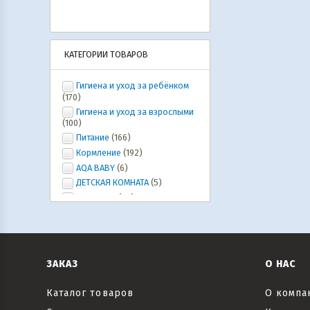
КАТЕГОРИИ ТОВАРОВ
Гигиена и уход за ребёнком
(170)
Гигиена и уход за взрослыми
(100)
Питание
(166)
Кормление
(192)
AQA BABY
(6)
ДЕТСКАЯ КОМНАТА
(5)
Ура, лето!
(20)
ИГРУШКИ, ИГРЫ, развлечения
(46)
Коляски и автокресла,
велосипеды и самокаты, рюкзаки-
кенгуру
(6)
ЗАКАЗ
О НАС
Все для праздника
(20)
Текстиль
(6)
Каталог товаров
О компа