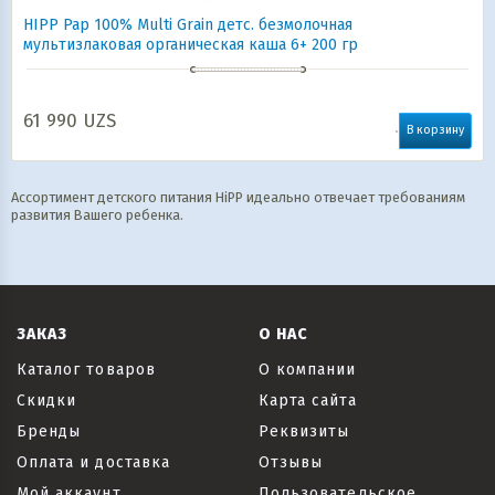
HIPP Pap 100% Multi Grain детс. безмолочная
мультизлаковая органическая каша 6+ 200 гр
61 990
UZS
В корзину
Ассортимент детского питания HiPP идеально отвечает требованиям
развития Вашего ребенка.
ЗАКАЗ
О НАС
Каталог товаров
О компании
Скидки
Карта сайта
Бренды
Реквизиты
Оплата и доставка
Отзывы
Мой аккаунт
Пользовательское