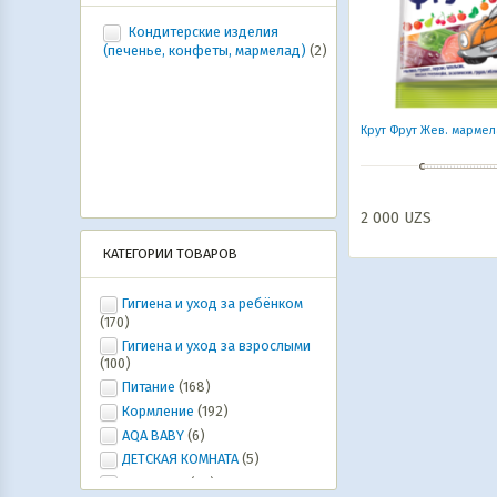
Кондитерские изделия
(печенье, конфеты, мармелад)
(2)
Крут Фрут Жев. мармел
2 000
UZS
КАТЕГОРИИ ТОВАРОВ
Гигиена и уход за ребёнком
(170)
Гигиена и уход за взрослыми
(100)
Питание
(168)
Кормление
(192)
AQA BABY
(6)
ДЕТСКАЯ КОМНАТА
(5)
Ура, лето!
(20)