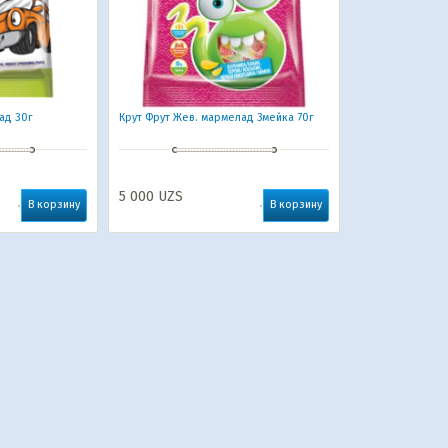
ад 30г
Крут Фрут Жев. мармелад Змейка 70г
5 000
UZS
В корзину
В корзину