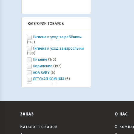
КАТЕГОРИИ ТОВАРОВ
Гигиена и уход за ребёнком
(170)
Гигиена и уход за взрослыми
(100)
Питание
(170)
Кормление
(192)
AQA BABY
(6)
ДЕТСКАЯ КОМНАТА
(5)
Ура, лето!
(20)
ИГРУШКИ, ИГРЫ, развлечения
(46)
Коляски и автокресла,
велосипеды и самокаты, рюкзаки-
кенгуру
(6)
ЗАКАЗ
О НАС
Все для праздника
(20)
Текстиль
(6)
Каталог товаров
О компа