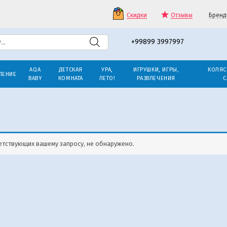
Скидки
Отзывы
Бренд
+99899 3997997
AQA
ДЕТСКАЯ
УРА,
ИГРУШКИ, ИГРЫ,
КОЛЯС
ЛЕНИЕ
BABY
КОМНАТА
ЛЕТО!
РАЗВЛЕЧЕНИЯ
С
етствующих вашему запросу, не обнаружено.