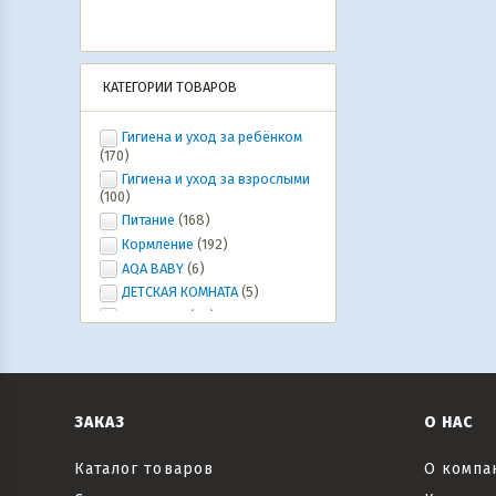
КАТЕГОРИИ ТОВАРОВ
Гигиена и уход за ребёнком
(170)
Гигиена и уход за взрослыми
(100)
Питание
(168)
Кормление
(192)
AQA BABY
(6)
ДЕТСКАЯ КОМНАТА
(5)
Ура, лето!
(20)
ИГРУШКИ, ИГРЫ, развлечения
(46)
Коляски и автокресла,
велосипеды и самокаты, рюкзаки-
кенгуру
(6)
ЗАКАЗ
О НАС
Все для праздника
(20)
Текстиль
(6)
Каталог товаров
О компа