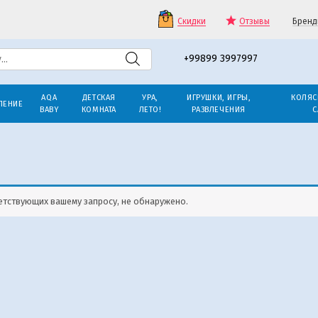
Скидки
Отзывы
Бренд
+99899 3997997
AQA
ДЕТСКАЯ
УРА,
ИГРУШКИ, ИГРЫ,
КОЛЯС
ЛЕНИЕ
BABY
КОМНАТА
ЛЕТО!
РАЗВЛЕЧЕНИЯ
С
етствующих вашему запросу, не обнаружено.