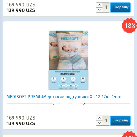
169 990
UZS
В корзину
139 990
UZS
MEDISOFT PREMIUM детские подгузники XL 12-17кг 44шт
169 990
UZS
В корзину
139 990
UZS