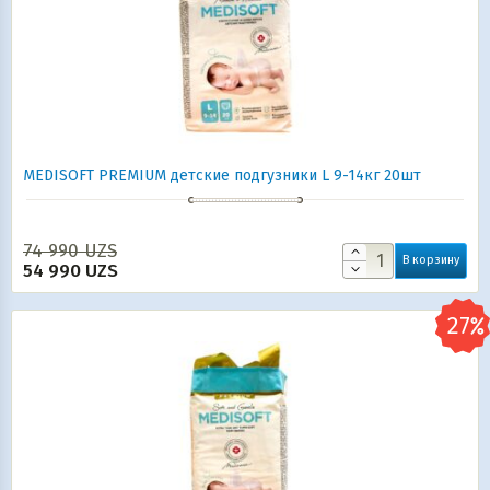
MEDISOFT PREMIUM детские подгузники L 9-14кг 20шт
74 990
UZS
В корзину
54 990
UZS