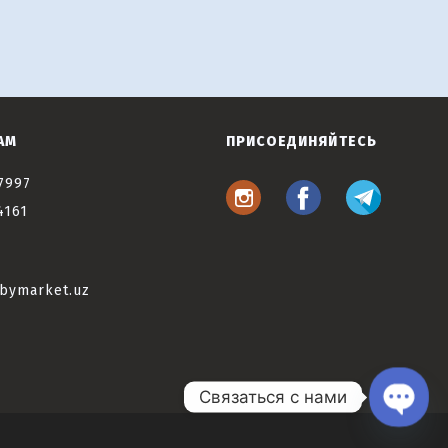
АМ
ПРИСОЕДИНЯЙТЕСЬ
7997
4161
bymarket.uz
Связаться с нами
Open