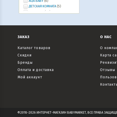
AQA BABY
(6)
ДЕТСКАЯ КОМНАТА
(5)
Ура, лето!
(20)
ИГРУШКИ, ИГРЫ, развлечения
(46)
Коляски и автокресла,
велосипеды и самокаты, рюкзаки-
кенгуру
(6)
ЗАКАЗ
О НАС
Все для праздника
(20)
Текстиль
(6)
Каталог товаров
О компа
Скидки
Карта са
Бренды
Реквизи
Оплата и доставка
Отзывы
Мой аккаунт
Пользов
Контакт
©2018-2026 ИНТЕРНЕТ-МАГАЗИН BABYMARKET, ВСЕ ПРАВА ЗАЩИЩ