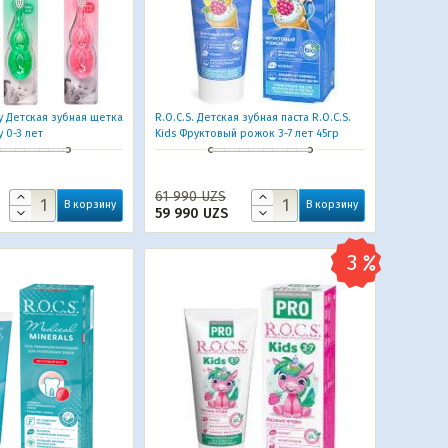
by Детская зубная щетка
R.O.C.S. Детская зубная паста R.O.C.S.
y 0-3 лет
Kids Фруктовый рожок 3-7 лет 45гр
61 990
UZS
В корзину
В корзину
59 990
UZS