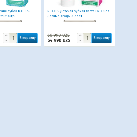
ения зубов R.O.C.S.
R.O.C.S. Детская зубная паста PRO Kids
fruit 45гр
Лесные ягоды 3-7 лет
66 990
UZS
В корзину
В корзину
64 990
UZS