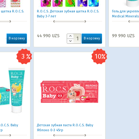
 щетка R.O.C.S.
R.O.C.S. Детская зубная щетка R.O.C.S.
Гель для укрепл
Baby 3-7 лет
Medical Minerals 
44 990
UZS
99 990
UZS
В корзину
В корзину
O.C.S. Baby
Детская зубная паста R.O.C.S. Baby
гр
Яблоко 0-3 45гр