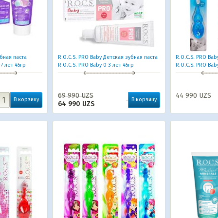
убная паста
R.O.C.S. PRO Baby Детская зубная паста
R.O.C.S. PRO Ba
-7 лет 45гр
R.O.C.S. PRO Baby 0-3 лет 45гр
R.O.C.S. PRO Bab
69 990
UZS
44 990
UZS
В корзину
В корзину
64 990
UZS