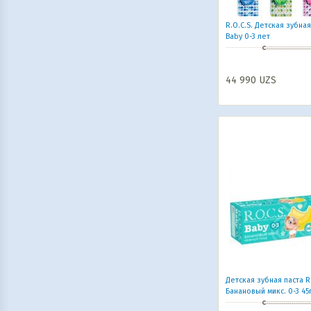
ИГРУШКИ, ИГРЫ, развлечения
(46)
R.O.C.S. Детская зубная
Коляски и автокресла,
Baby 0-3 лет
велосипеды и самокаты, рюкзаки-
кенгуру
(6)
Все для праздника
(20)
44 990
UZS
Текстиль
(6)
Детская зубная паста R.
Банановый микс. 0-3 45