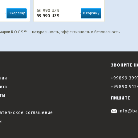
66 990
UZS
В корзину
В корзину
59 990
UZS
арки R.O.C.S.® — натуральность, эффективность и безопасность.
ЗВОНИТЕ Н
нии
+99899 399
йта
+99890 912
ты
ПИШИТЕ
info@ba
ательское соглашение
ы