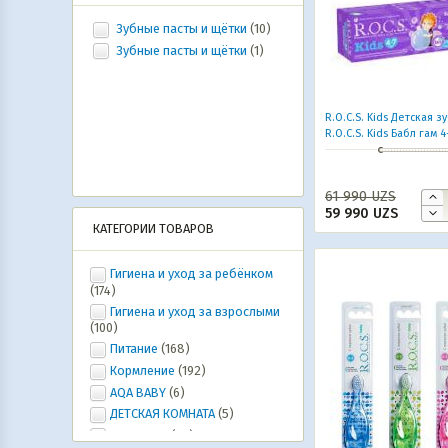
Зубные пасты и щётки
(10)
Зубные пасты и щётки
(1)
R.O.C.S. Kids Детская з
R.O.C.S. Kids Бабл гам 4
61 990
UZS
59 990
UZS
КАТЕГОРИИ ТОВАРОВ
Гигиена и уход за ребёнком
(174)
Гигиена и уход за взрослыми
(100)
Питание
(168)
Кормление
(192)
AQA BABY
(6)
ДЕТСКАЯ КОМНАТА
(5)
Ура, лето!
(20)