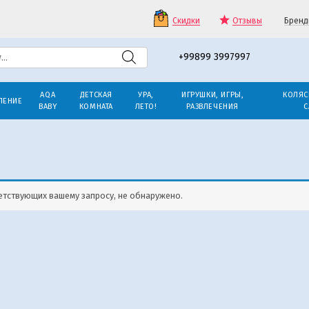
Скидки
Отзывы
Бренд
+99899 3997997
AQA
ДЕТСКАЯ
УРА,
ИГРУШКИ, ИГРЫ,
КОЛЯС
ЛЕНИЕ
BABY
КОМНАТА
ЛЕТО!
РАЗВЛЕЧЕНИЯ
С
етствующих вашему запросу, не обнаружено.