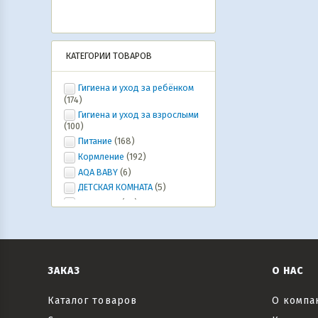
КАТЕГОРИИ ТОВАРОВ
Гигиена и уход за ребёнком
(174)
Гигиена и уход за взрослыми
(100)
Питание
(168)
Кормление
(192)
AQA BABY
(6)
ДЕТСКАЯ КОМНАТА
(5)
Ура, лето!
(20)
ИГРУШКИ, ИГРЫ, развлечения
(46)
Коляски и автокресла,
велосипеды и самокаты, рюкзаки-
кенгуру
(6)
ЗАКАЗ
О НАС
Все для праздника
(20)
Текстиль
(6)
Каталог товаров
О компа