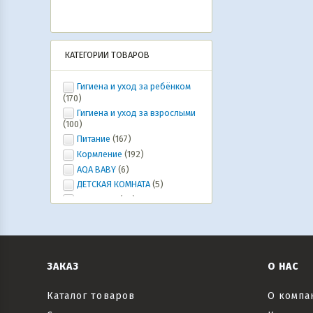
КАТЕГОРИИ ТОВАРОВ
Гигиена и уход за ребёнком
(170)
Гигиена и уход за взрослыми
(100)
Питание
(167)
Кормление
(192)
AQA BABY
(6)
ДЕТСКАЯ КОМНАТА
(5)
Ура, лето!
(20)
ИГРУШКИ, ИГРЫ, развлечения
(46)
Коляски и автокресла,
велосипеды и самокаты, рюкзаки-
кенгуру
(6)
ЗАКАЗ
О НАС
Все для праздника
(20)
Текстиль
(6)
Каталог товаров
О компа