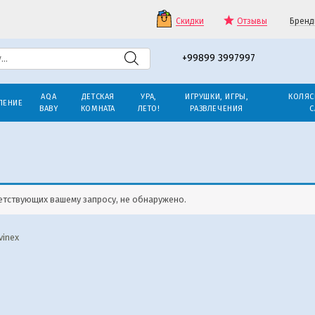
Скидки
Отзывы
Бренд
+99899 3997997
AQA
ДЕТСКАЯ
УРА,
ИГРУШКИ, ИГРЫ,
КОЛЯС
ЛЕНИЕ
BABY
КОМНАТА
ЛЕТО!
РАЗВЛЕЧЕНИЯ
С
етствующих вашему запросу, не обнаружено.
vinex