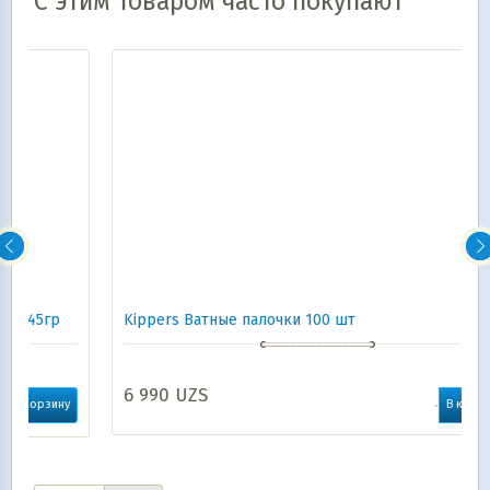
С этим товаром часто покупают
Kippers Ватные палочки 100 шт
6 990
UZS
у
В корзину