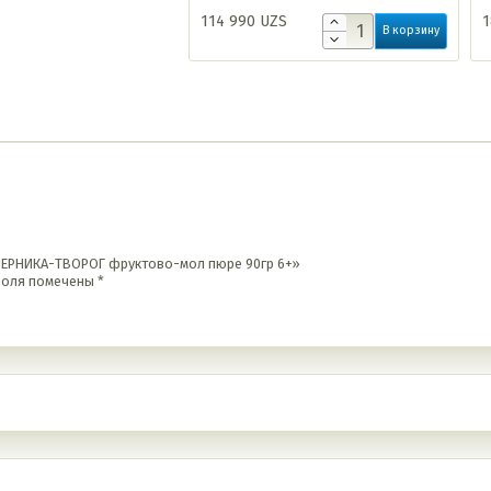
114 990
UZS
1
В корзину
-ЧЕРНИКА-ТВОРОГ фруктово-мол пюре 90гр 6+»
поля помечены
*