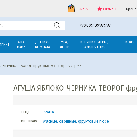
Скидки
Отзывы
Бренд
+99899 3997997
AQA
ДЕТСКАЯ
УРА,
ИГРУШКИ, ИГРЫ,
КОЛЯС
ЛЕНИЕ
BABY
КОМНАТА
ЛЕТО!
РАЗВЛЕЧЕНИЯ
С
-ЧЕРНИКА-ТВОРОГ фруктово-мол пюре 90гр 6+
АГУША ЯБЛОКО-ЧЕРНИКА-ТВОРОГ фрук
Агуша
БРЕНД
Мясные, овощные, фруктовые пюре
ТИП ТОВАРА