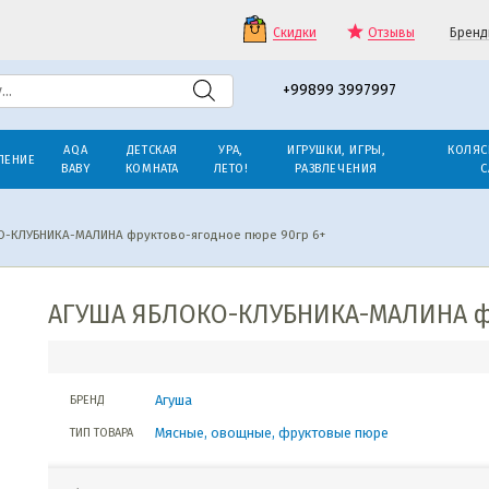
Скидки
Отзывы
Бренд
+99899 3997997
AQA
ДЕТСКАЯ
УРА,
ИГРУШКИ, ИГРЫ,
КОЛЯС
ЛЕНИЕ
BABY
КОМНАТА
ЛЕТО!
РАЗВЛЕЧЕНИЯ
С
-КЛУБНИКА-МАЛИНА фруктово-ягодное пюре 90гр 6+
АГУША ЯБЛОКО-КЛУБНИКА-МАЛИНА фр
Агуша
БРЕНД
Мясные, овощные, фруктовые пюре
ТИП ТОВАРА