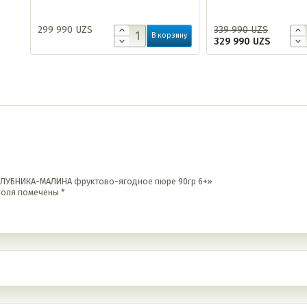
299 990
UZS
339 990
UZS
В корзину
329 990
UZS
-КЛУБНИКА-МАЛИНА фруктово-ягодное пюре 90гр 6+»
поля помечены
*