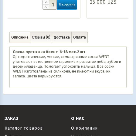
25 000
UZS
рзину
В корзину
Описание
Отзывы (0)
Доставка
Оплата
Соска пустышка Авент 6-18 мес.2 шт
Ортодонтические, мягкие, симметричные соски AVENT
учитывают естественное строение и развитие неба, зубов и
десен младенца. Помогает успокоить малыша. Все соски
AVENT изготовлены из силикона, не имеют ни вкуса, ни
запаха. Цвета варьируются.
ЗАКАЗ
О НАС
Каталог товаров
О компании