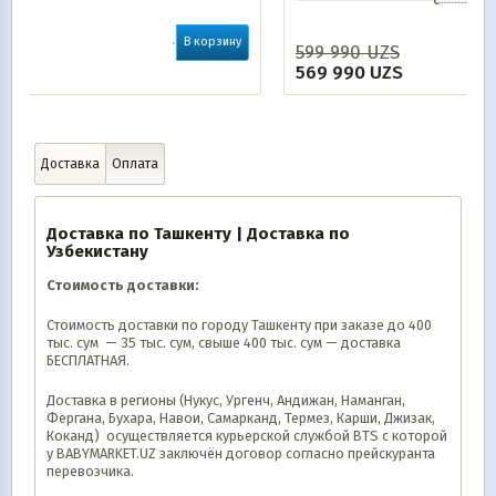
рзину
599 990
UZS
В корзину
569 990
UZS
Доставка
Оплата
Доставка по Ташкенту | Доставка по
Узбекистану
Стоимость доставки:
Стоимость доставки по городу Ташкенту при заказе до 400
тыс. сум — 35 тыс. сум, свыше 400 тыс. сум — доставка
БЕСПЛАТНАЯ.
Доставка в регионы (Нукус, Ургенч, Андижан, Наманган,
Фергана, Бухара, Навои, Самарканд, Термез, Карши, Джизак,
Коканд) осуществляется курьерской службой BTS с которой
у BABYMARKET.UZ заключён договор согласно прейскуранта
перевозчика.