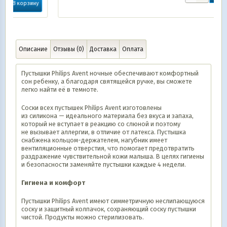
Описание
Отзывы (0)
Доставка
Оплата
Пустышки Philips Avent ночные обеспечивают комфортный
сон ребенку, а благодаря святящейся ручке, вы сможете
легко найти её в темноте.
Соски всех пустышек Philips Avent изготовлены
из силикона — идеального материала без вкуса и запаха,
который не вступает в реакцию со слюной и поэтому
не вызывает аллергии, в отличие от латекса. Пустышка
снабжена кольцом-держателем, нагубник имеет
вентиляционные отверстия, что помогает предотвратить
раздражение чувствительной кожи малыша. В целях гигиены
и безопасности заменяйте пустышки каждые 4 недели.
Гигиена и комфорт
Пустышки Philips Avent имеют симметричную неслипающуюся
соску и защитный колпачок, сохраняющий соску пустышки
чистой. Продукты можно стерилизовать.