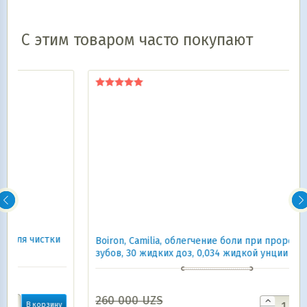
С этим товаром часто покупают
Оценка
5.00
из 5
и
Boiron, Camilia, облегчение боли при прорезывании
зубов, 30 жидких доз, 0,034 жидкой унции каждая
260 000
UZS
ну
В корзину