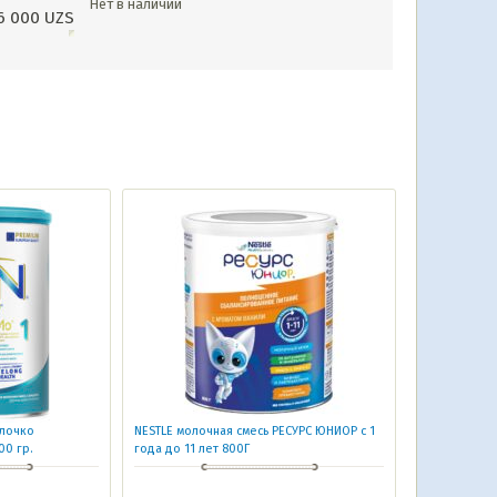
Нет в наличии
6 000
UZS
олочко
NESTLE молочная смесь РЕСУРС ЮНИОР с 1
00 гр.
года до 11 лет 800Г