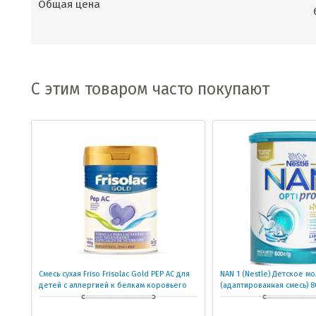
Общая цена
С этим товаром часто покупают
Смесь сухая Friso Frisolac Gold PEP АС для
NAN 1 (Nestle) Детское м
детей с аллергией к белкам коровьего
(адаптированная смесь) 8
молока с 0-12 месяцев 400г