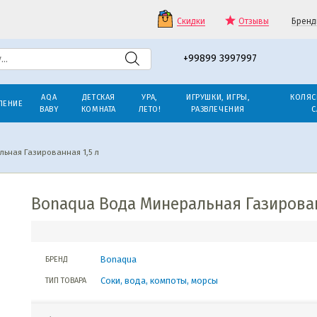
Скидки
Отзывы
Бренд
+99899 3997997
AQA
ДЕТСКАЯ
УРА,
ИГРУШКИ, ИГРЫ,
КОЛЯС
ЛЕНИЕ
BABY
КОМНАТА
ЛЕТО!
РАЗВЛЕЧЕНИЯ
С
ьная Газированная 1,5 л
Bonaqua Вода Минеральная Газирован
Bonaqua
БРЕНД
Соки, вода, компоты, морсы
ТИП ТОВАРА