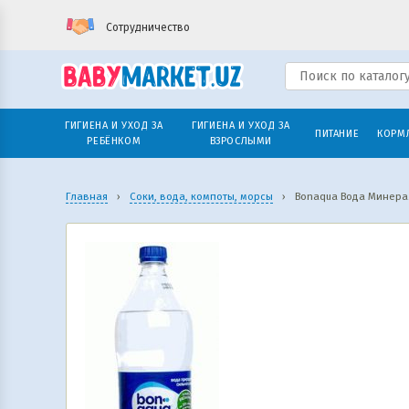
Сотрудничество
ГИГИЕНА И УХОД ЗА
ГИГИЕНА И УХОД ЗА
ПИТАНИЕ
КОРМ
РЕБЁНКОМ
ВЗРОСЛЫМИ
Главная
›
Соки, вода, компоты, морсы
›
Bonaqua Вода Минерал