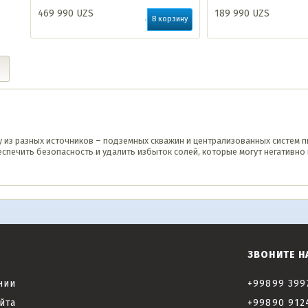
469 990
UZS
189 990
UZS
В корзину
 из разных источников – подземных скважин и централизованных систем
печить безопасность и удалить избыток солей, которые могут негативно 
ЗВОНИТЕ Н
нии
+99899 399
йта
+99890 912