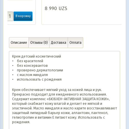
8 990
UZS
В корзину
у
Описание
Отзывы (0)
Доставка
Оплата
Крем детский косметический
• без красителей
• без консервантов
• проверено дерматологами
• с маслом миндаля
• использовать с рождения
Крем обеспечивает мягкий уход за кожей лица и рук.
Прекрасно подходит для ежедневного использования.
Содержит комплекс «БЮБХЕН-АКТИВНАЯ ЗАЩИТА КОЖИ»,
который снабжает кожу влагой и делает ее мягкой и
эластичной. Масло миндаля и масло карите восстанавливают
защитный липидный барьер кожи, аллантоин, пантенол,
гелиотропин и витамин Е питают кожу. Использовать с
рождения.