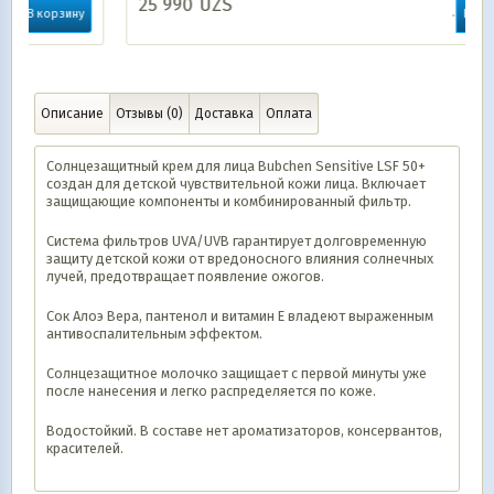
25 990
UZS
у
В корзину
Описание
Отзывы (0)
Доставка
Оплата
Солнцезащитный крем для лица Bubchen Sensitive LSF 50+
создан для детской чувствительной кожи лица. Включает
защищающие компоненты и комбинированный фильтр.
Система фильтров UVA/UVB гарантирует долговременную
защиту детской кожи от вредоносного влияния солнечных
лучей, предотвращает появление ожогов.
Сок Алоэ Вера, пантенол и витамин Е владеют выраженным
антивоспалительным эффектом.
Солнцезащитное молочко защищает с первой минуты уже
после нанесения и легко распределяется по коже.
Водостойкий. В составе нет ароматизаторов, консервантов,
красителей.