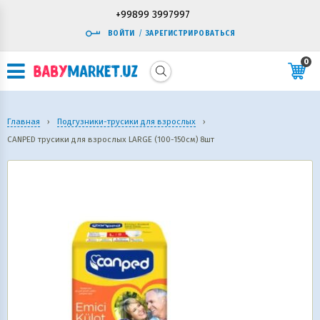
+99899 3997997
ВОЙТИ
/
ЗАРЕГИСТРИРОВАТЬСЯ
0
Главная
›
Подгузники-трусики для взрослых
›
CANPED трусики для взрослых LARGE (100-150см) 8шт