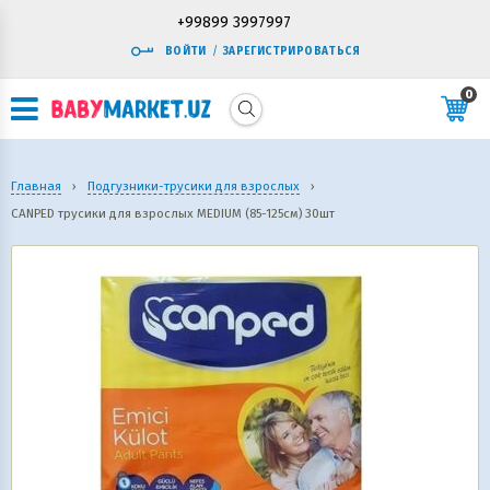
+99899 3997997
ВОЙТИ
/
ЗАРЕГИСТРИРОВАТЬСЯ
0
Главная
›
Подгузники-трусики для взрослых
›
CANPED трусики для взрослых MEDIUM (85-125см) 30шт