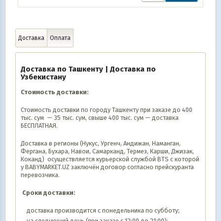
Доставка
Оплата
Доставка по Ташкенту | Доставка по
Узбекистану
Стоимость доставки:
Стоимость доставки по городу Ташкенту при заказе до 400
тыс. сум — 35 тыс. сум, свыше 400 тыс. сум — доставка
БЕСПЛАТНАЯ.
Доставка в регионы (Нукус, Ургенч, Андижан, Наманган,
Фергана, Бухара, Навои, Самарканд, Термез, Карши, Джизак,
Коканд) осуществляется курьерской службой BTS с которой
у BABYMARKET.UZ заключён договор согласно прейскуранта
перевозчика.
Сроки доставки:
доставка производится с понедельника по субботу;
на следующий день (при заказе с 12:00 до 21:00);