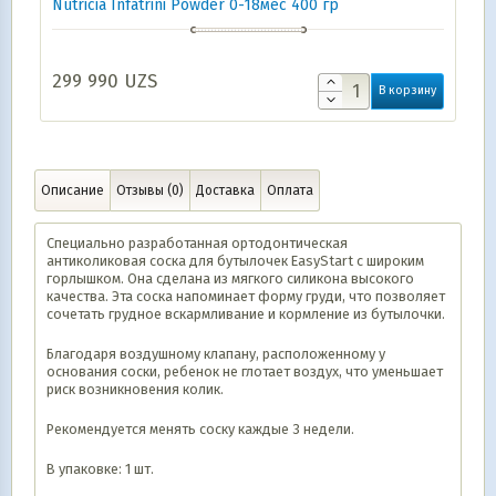
Nutricia Infatrini Powder 0-18мес 400 гр
299 990
UZS
В корзину
Описание
Отзывы (0)
Доставка
Оплата
Специально разработанная ортодонтическая
антиколиковая соска для бутылочек EasyStart с широким
горлышком. Она сделана из мягкого силикона высокого
качества. Эта соска напоминает форму груди, что позволяет
сочетать грудное вскармливание и кормление из бутылочки.
Благодаря воздушному клапану, расположенному у
основания соски, ребенок не глотает воздух, что уменьшает
риск возникновения колик.
Рекомендуется менять соску каждые 3 недели.
В упаковке: 1 шт.