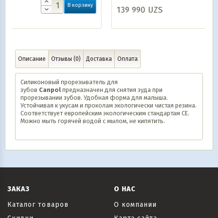
зину
139 990
UZS
В корзину
Описание
Отзывы (0)
Доставка
Оплата
Силиконовый прорезыватель для
зубов
Canpol
предназначен для снятия зуда при
прорезывании зубов. Удобная форма для малыша.
Устойчивая к укусам и проколам экологически чистая резина.
Соответствует европейским экологическим стандартам СЕ.
Можно мыть горячей водой с мылом, не кипятить.
ЗАКАЗ
О НАС
Каталог товаров
О компании