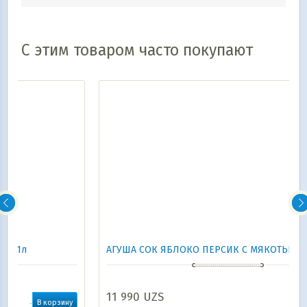
С этим товаром часто покупают
АГУША СОК ЯБЛОКО ПЕРСИК С МЯКОТЬЮ 200мл
11 990
UZS
ну
В корзину