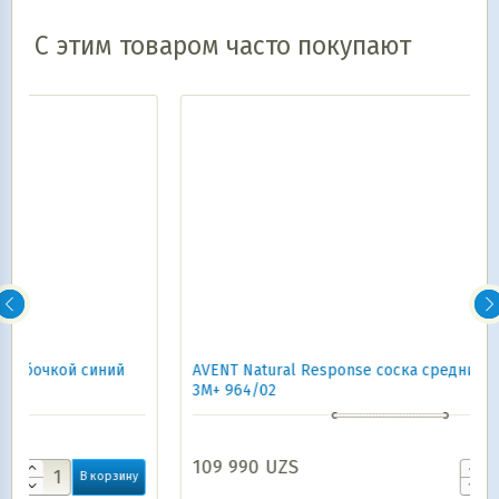
С этим товаром часто покупают
AVENT Natural Response соска средний поток 2 шт.
3М+ 964/02
109 990
UZS
ну
В корзину