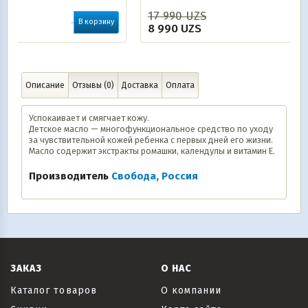
17 990
UZS
ну
В корзину
8 990
UZS
Описание
Отзывы (0)
Доставка
Оплата
Успокаивает и смягчает кожу.
Детское масло — многофункциональное средство по уходу
за чувствительной кожей ребенка с первых дней его жизни.
Масло содержит экстракты ромашки, календулы и витамин Е.
Производитель
Свобода, Россия
ЗАКАЗ
О НАС
Каталог товаров
О компании