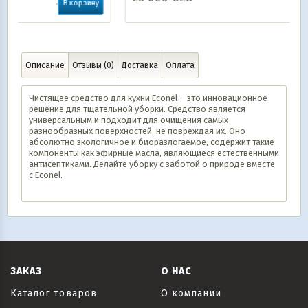
рзину
В корзину
Описание
Отзывы (0)
Доставка
Оплата
Чистящее средство для кухни Econel – это инновационное
решение для тщательной уборки. Средство является
универсальным и подходит для очищения самых
разнообразных поверхностей, не повреждая их. Оно
абсолютно экологичное и биоразлогаемое, содержит такие
компоненты как эфирные масла, являющиеся естественными
антисептиками. Делайте уборку с заботой о природе вместе
с Econel.
ЗАКАЗ
О НАС
Каталог товаров
О компании