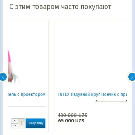
С этим товаром часто покупают
ором
INTEX Надувной круг Пончик с присыпкой 94см*37
130 000
UZS
В корзину
65 000
UZS
ину