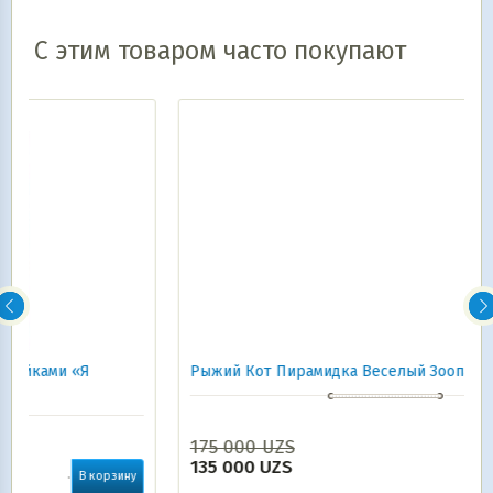
С этим товаром часто покупают
Рыжий Кот Пирамидка Веселый Зоопарк 8шт 6+
175 000
UZS
В корзину
135 000
UZS
ну