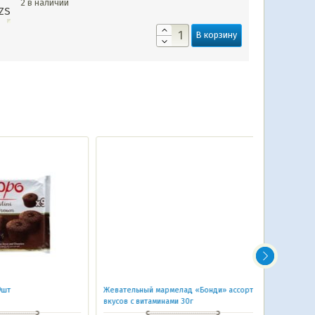
2 в наличии
ZS
В корзину
Жевательный мармелад «Бонди» ассорти
ЯШКИНО ПЕЧ
вкусов с витаминами 30г
182 гр