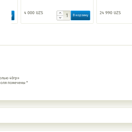
4 000
UZS
24 990
UZS
ину
В корзину
солью 40гр»
поля помечены
*