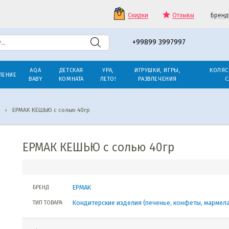
Скидки
Отзывы
Бренд
+99899 3997997
AQA
ДЕТСКАЯ
УРА,
ИГРУШКИ, ИГРЫ,
КОЛЯС
ЛЕНИЕ
BABY
КОМНАТА
ЛЕТО!
РАЗВЛЕЧЕНИЯ
С
›
ЕРМАК КЕШЬЮ с солью 40гр
ЕРМАК КЕШЬЮ с солью 40гр
ЕРМАК
БРЕНД
Кондитерские изделия (печенье, конфеты, мармел
ТИП ТОВАРА