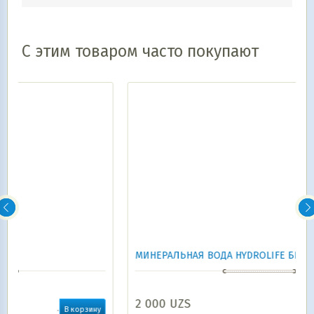
С этим товаром часто покупают
МИНЕРАЛЬНАЯ ВОДА HYDROLIFE БЕЗ ГАЗА 0.33Л
2 000
UZS
ину
В корзину