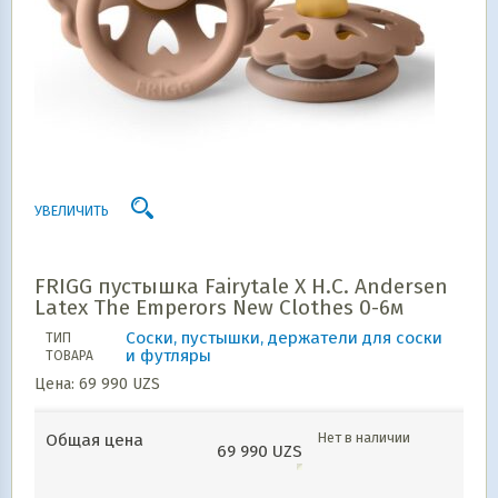
УВЕЛИЧИТЬ
FRIGG пустышка Fairytale X H.C. Andersen
Latex The Emperors New Clothes 0-6м
Соски, пустышки, держатели для соски
ТИП
и футляры
ТОВАРА
Цена:
69 990
UZS
Нет в наличии
Общая цена
69 990
UZS