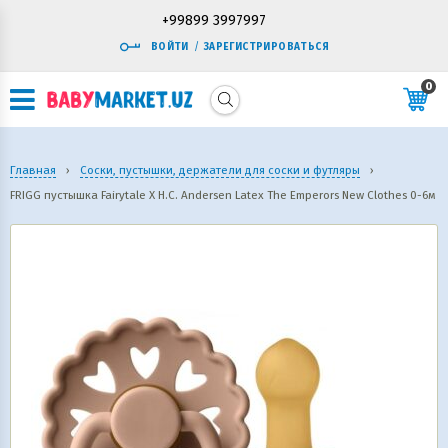
+99899 3997997
ВОЙТИ
/
ЗАРЕГИСТРИРОВАТЬСЯ
0
Главная
›
Соски, пустышки, держатели для соски и футляры
›
FRIGG пустышка Fairytale X H.C. Andersen Latex The Emperors New Clothes 0-6м