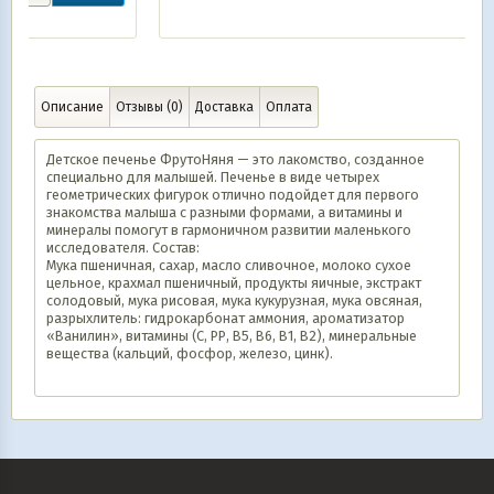
Описание
Отзывы (0)
Доставка
Оплата
Детское печенье ФрутоНяня — это лакомство, созданное
специально для малышей. Печенье в виде четырех
геометрических фигурок отлично подойдет для первого
знакомства малыша с разными формами, а витамины и
минералы помогут в гармоничном развитии маленького
исследователя. Состав:
Мука пшеничная, сахар, масло сливочное, молоко сухое
цельное, крахмал пшеничный, продукты яичные, экстракт
солодовый, мука рисовая, мука кукурузная, мука овсяная,
разрыхлитель: гидрокарбонат аммония, ароматизатор
«Ванилин», витамины (С, РР, В5, В6, В1, В2), минеральные
вещества (кальций, фосфор, железо, цинк).