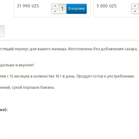
31 990
UZS
5 000
UZS
В корзину
стящий перекус для вашего малыша. Изготовлены без добавления сахара, 
дольше и вкуснее!
м с 12 месяцев в количестве 10 г в день. Продукт готов к употреблению.
анный, сухой порошок банана.
ия):