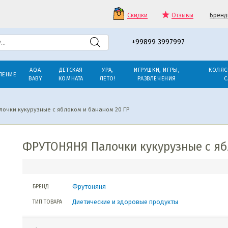
Скидки
Отзывы
Бренд
+99899 3997997
AQA
ДЕТСКАЯ
УРА,
ИГРУШКИ, ИГРЫ,
КОЛЯС
ЛЕНИЕ
BABY
КОМНАТА
ЛЕТО!
РАЗВЛЕЧЕНИЯ
С
очки кукурузные с яблоком и бананом 20 ГР
ФРУТОНЯНЯ Палочки кукурузные с яб
Фрутоняня
БРЕНД
Диетические и здоровые продукты
ТИП ТОВАРА