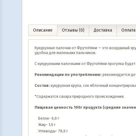
Описание
Отзывы (0)
Доставка
Оплата
Кукурузные палочки от ФрутоНяни — это воздушный хру
удобна для маленьких пальчиков.
С кукурузными палочками от ФрутоНяни прогулка будет 
Рекомендации по употреблению:
рекомендуется детя
Состав:
кукурузная крупа, сок яблочный концентриров
*Содержатся сахара природного происхождения.
Пищевая ценность 100г продукта (средние значен
Белок- 6,0 г
Жир- 1,0 г
Углеводы- 78,0 г