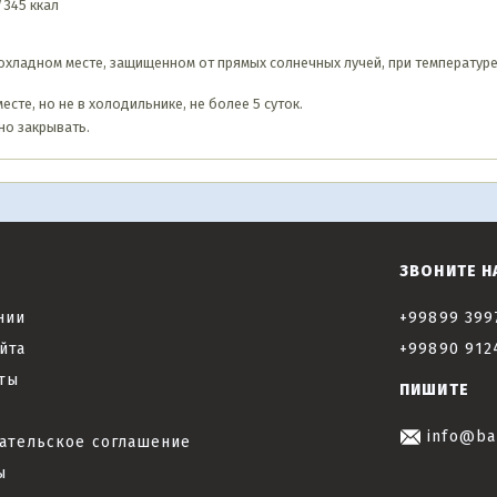
/345 ккал
охладном месте, защищенном от прямых солнечных лучей, при температуре 
сте, но не в холодильнике, не более 5 суток.
но закрывать.
ЗВОНИТЕ Н
нии
+99899 399
йта
+99890 912
ты
ПИШИТЕ
info@ba
ательское соглашение
ы