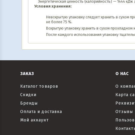
Энергетическая ценность (калорийность) — 1444 кДж 
Условия хранения:
Невскрытую упаковку следует хранить в сухом пр
не более 75 %.
Вскрытую упаковку хранить в сухом прохладном ме
После каждого использования упаковку тщатель
ЗАКАЗ
О НАС
Каталог товаров
О компа
Скидки
Карта са
Бренды
Реквизи
Оплата и доставка
Отзывы
Мой аккаунт
Пользов
Контакт