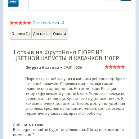
(
1
отзыв клиента)
Рейтинг
1
5.00
из 5
Отзывы (1)
Доставка
Оплата
на основе
опроса
пользователя
1 отзыв на
ФрутоНяня ПЮРЕ ИЗ
ЦВЕТНОЙ КАПУСТЫ И КАБАЧКОВ 110ГР
Фируза Авазова
–
29.01.2026
Оценка
5
из 5
Пюре из цветной капусты и кабачка ребенок одобрил
с первой ложечки. Пюрешка жиденькая,и самое
главное она однородная. Нет комочков. Реакции
тьфу тьфу никакой у нас не было. Малышка прекрасно
переносит эти овощи. Кушает его с удовольствием. Я,
как мама, очень довольна. Плюсы: доступно, удобная
упаковка, средняя цена, консистенция, состав, всегда
герметично упакована, нравится ребенку
Добавить отзыв
Ваш адрес email не будет опубликован.
Обязательные поля
помечены
*