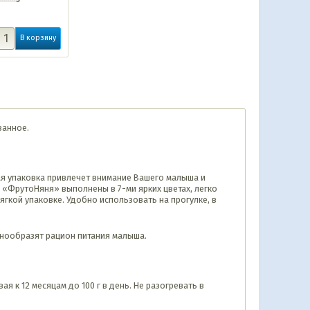
В корзину
ванное.
ая упаковка привлечет внимание Вашего малыша и
 «ФрутоНяня» выполнены в 7-ми ярких цветах, легко
гкой упаковке. Удобно использовать на прогулке, в
знообразят рацион питания малыша.
я к 12 месяцам до 100 г в день. Не разогревать в