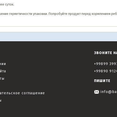
ее суток.
ение герметичности упаковки. Попробуйте продукт перед кормлением реб
ЗВОНИТЕ Н
нии
+99899 399
йта
+99890 912
ты
ПИШИТЕ
info@ba
ательское соглашение
ы