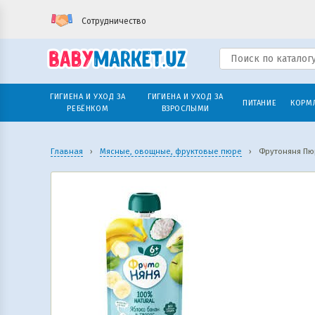
Сотрудничество
ГИГИЕНА И УХОД ЗА
ГИГИЕНА И УХОД ЗА
ПИТАНИЕ
КОРМ
РЕБЁНКОМ
ВЗРОСЛЫМИ
Главная
›
Мясные, овощные, фруктовые пюре
›
Фрутоняня Пю