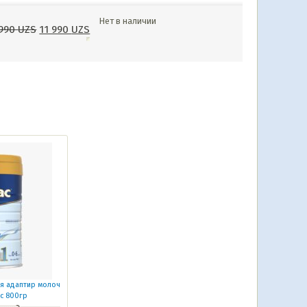
Нет в наличии
 990
UZS
11 990
UZS
ая адаптир молоч
ес 800гр