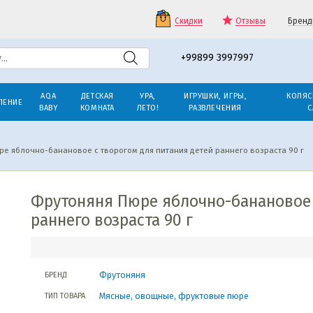
Скидки
Отзывы
Бренд
+99899 3997997
AQA
ДЕТСКАЯ
УРА,
ИГРУШКИ, ИГРЫ,
КОЛЯС
ЛЕНИЕ
BABY
КОМНАТА
ЛЕТО!
РАЗВЛЕЧЕНИЯ
С
ре яблочно-банановое с творогом для питания детей раннего возраста 90 г
Фрутоняня Пюре яблочно-банановое 
раннего возраста 90 г
Фрутоняня
БРЕНД
Мясные, овощные, фруктовые пюре
ТИП ТОВАРА