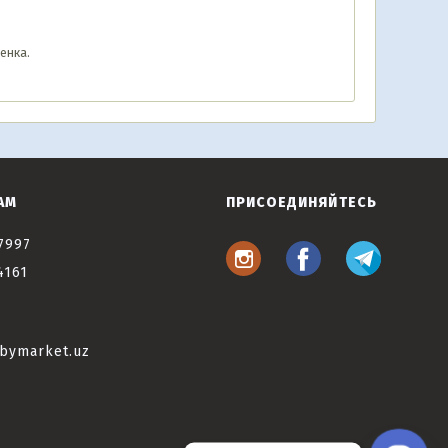
енка.
АМ
ПРИСОЕДИНЯЙТЕСЬ
7997
4161
bymarket.uz