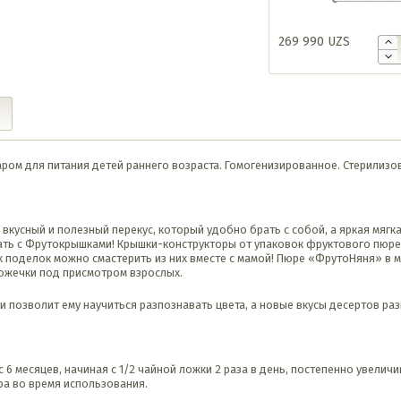
269 990
UZS
ом для питания детей раннего возраста. Гомогенизированное. Стерилизо
вкусный и полезный перекус, который удобно брать с собой, а яркая мягк
ать с Фрутокрышками! Крышки-конструкторы от упаковок фруктового пюре
 поделок можно смастерить из них вместе с мамой! Пюре «ФрутоНяня» в мя
ложечки под присмотром взрослых.
и позволит ему научиться разпознавать цвета, а новые вкусы десертов ра
 месяцев, начиная с 1/2 чайной ложки 2 раза в день, постепенно увеличива
ра во время использования.